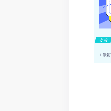
功能
1.修