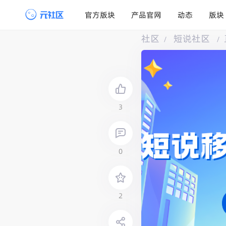
官方版块
产品官网
动态
版块
社区
短说社区
/
/
3
0
2