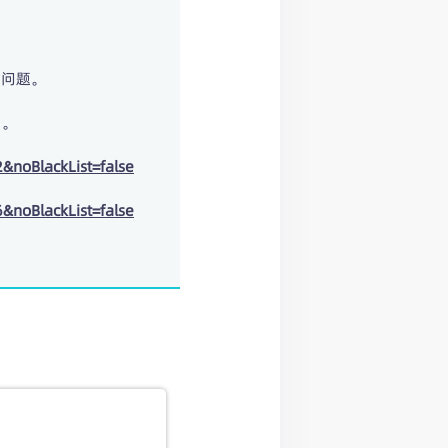
的问题。
明。
noBlackList=false
noBlackList=false