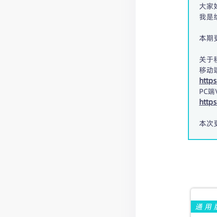
大家
我是
本期
关于
移动端
http
PC端
http
本次
通用